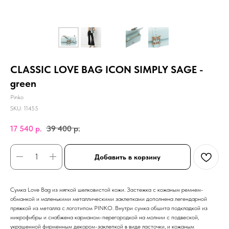
CLASSIC LOVE BAG ICON SIMPLY SAGE -
green
Pinko
SKU:
11455
17 540
р.
39 400
р.
Добавить в корзину
Сумка Love Bag из мягкой шелковистой кожи. Застежка с кожаным ремнем-
обманкой и маленькими металлическими заклепками дополнена легендарной
пряжкой из металла с логотипом PINKO. Внутри сумка обшита подкладкой из
микрофибры и снабжена карманом-перегородкой на молнии с подвеской,
украшенной фирменным декором-заклепкой в виде ласточки, и кожаным