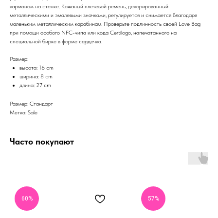
карманом на стенке. Кожаный плечевой ремень, декорированный
металлическими и эмалевыми значками, регулируется и снимается благодаря
маленьким металлическим карабинам. Проверьте подлинность своей Love Bag
при помощи особого NFC-чипа или кода Certilogo, напечатанного на
специальной бирке в форме сердечка.
Размер:
высота: 16 cm
ширина: 8 cm
длина: 27 cm
Размер: Стандарт
Метка: Sale
Часто покупают
60%
57%