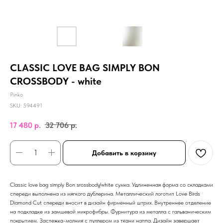
CLASSIC LOVE BAG SIMPLY BON
CROSSBODY - white
Pinko
SKU:
594491
17 480
р.
32 706
р.
Добавить в корзину
Classic love bag simply Bon srossbody/white сумка. Удлиненная форма со складками
спереди выполнена из мягкого дублерина. Металлический логотип Love Birds
Diamond Cut спереди вносит в дизайн фирменный штрих. Внутреннее отделение
на подкладке из замшевой микрофибры. Фурнитура из металла с гальваническим
покрытием. Застежка-молния с пуллером из ткани наппа. Дизайн завершает