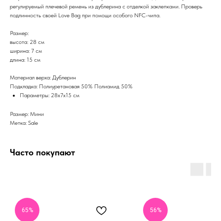
регулируемый плечевой ремень из дублерина с отделкой заклепками. Проверь
подлинность своей Love Bag при помощи особого NFC-чипа.
Размер:
высота: 28 см
ширина: 7 см
длина: 15 см
Материал верха: Дублерин
Подкладка: Полиуретановая 50% Полиамид 50%
Параметры: 28x7x15 см
Размер: Мини
Метка: Sale
Часто покупают
65%
56%