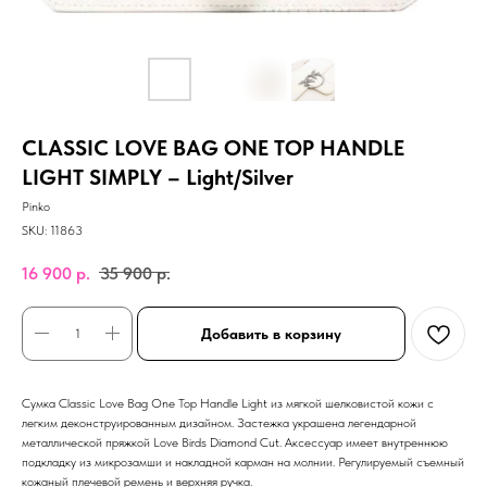
CLASSIC LOVE BAG ONE TOP HANDLE
LIGHT SIMPLY – Light/Silver
Pinko
SKU:
11863
16 900
р.
35 900
р.
Добавить в корзину
Сумка Classic Love Bag One Top Handle Light из мягкой шелковистой кожи с
легким деконструированным дизайном. Застежка украшена легендарной
металлической пряжкой Love Birds Diamond Cut. Аксессуар имеет внутреннюю
подкладку из микрозамши и накладной карман на молнии. Регулируемый съемный
кожаный плечевой ремень и верхняя ручка.