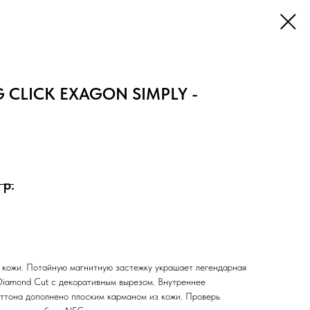
G CLICK EXAGON SIMPLY -
р.
 кожи. Потайную магнитную застежку украшает легендарная
 Diamond Cut с декоративным вырезом. Внутреннее
оттона дополнено плоским карманом из кожи. Проверь