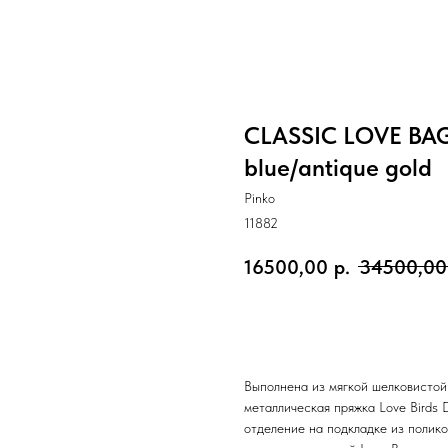
CLASSIC LOVE BA
blue/antique gold
Pinko
11882
16500,00
р.
34500,00
Добавить в корзину
Выполнена из мягкой шелковистой
металлическая пряжка Love Birds
отделение на подкладке из полик