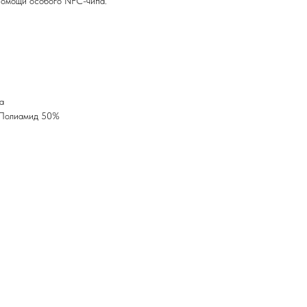
помощи особого NFC-чипа.
а
 Полиамид 50%