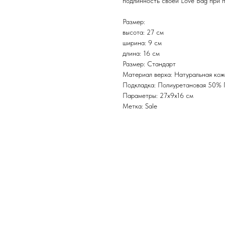
подлинность своей Love Bag при 
Размер:
высота: 27 см
ширина: 9 см
длина: 16 см
Размер: Стандарт
Материал верха: Натуральная кож
Подкладка: Полиуретановая 50%
Параметры: 27x9x16 см
Метка: Sale