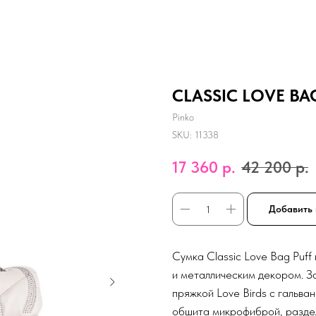
CLASSIC LOVE BAG
Pinko
SKU:
11338
17 360
р.
42 200
р.
Добавить 
Сумка Classic Love Bag Puff
и металлическим декором. З
пряжкой Love Birds с гальва
обшита микрофиброй, разде