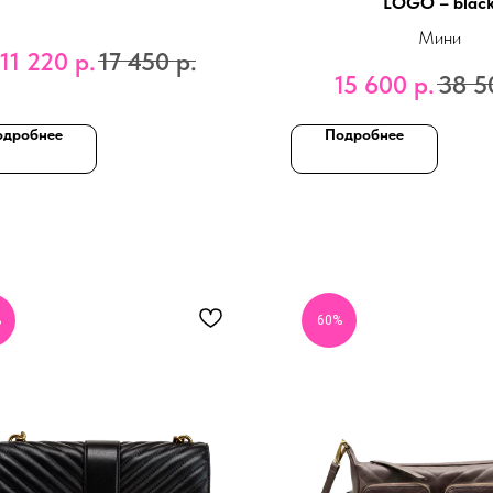
LOGO – blac
Мини
11 220
р.
17 450
р.
15 600
р.
38 5
одробнее
Подробнее
%
60%