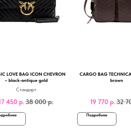
SIC LOVE BAG ICON CHEVRON
CARGO BAG TECHNICAL
– black-antique gold
brown
Стандарт
17 450
р.
38 000
р.
19 770
р.
32 7
одробнее
Подробнее