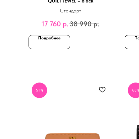
QUILT JEWEL – black
Стандарт
17 760
р.
38 990
р.
Подробнее
П
51%
60