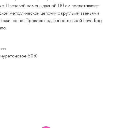
е. Плечевой ремень длиной 110 см представляет
кой металлической цепочки с круглыми звеньями
з кожи наппа. Проверь подлинность своей Love Bag
па.
алл
лиуретановое 50%