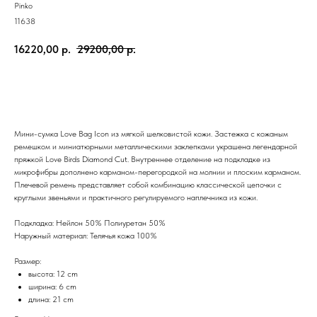
Pinko
11638
16220,00
р.
29200,00
р.
Добавить в корзину
Мини-сумка Love Bag Icon из мягкой шелковистой кожи. Застежка с кожаным
ремешком и миниатюрными металлическими заклепками украшена легендарной
пряжкой Love Birds Diamond Cut. Внутреннее отделение на подкладке из
микрофибры дополнено карманом-перегородкой на молнии и плоским карманом.
Плечевой ремень представляет собой комбинацию классической цепочки с
круглыми звеньями и практичного регулируемого наплечника из кожи.
Подкладка: Нейлон 50% Полиуретан 50%
Наружный материал: Телячья кожа 100%
Размер:
высота: 12 cm
ширина: 6 cm
длина: 21 cm